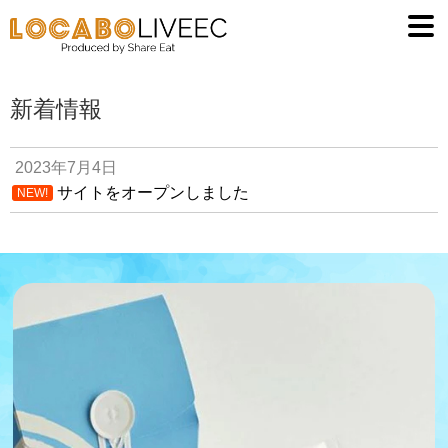
低糖質食品
ナ
コ
ビ
ン
お買い物カゴ
ゲ
テ
ー
ン
新着情報
イベント
シ
ツ
ョ
へ
お問い合わせ
2023年7月4日
ン
ス
サイトをオープンしました
NEW!
へ
キ
お知らせ
ス
ッ
キ
プ
ブログ
ッ
プ
マイアカウント
（ログイン）
返金・返品ポリ
シー