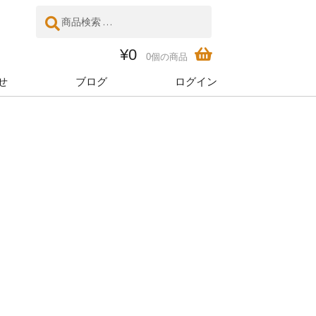
検
検
索
索
対
¥
0
0個の商品
象:
せ
ブログ
ログイン