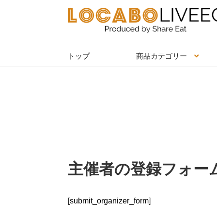
ナ
コ
ビ
ン
ゲ
テ
ー
ン
トップ
商品カテゴリー
シ
ツ
ョ
へ
ン
ス
へ
キ
ス
ッ
キ
プ
ッ
プ
主催者の登録フォー
[submit_organizer_form]