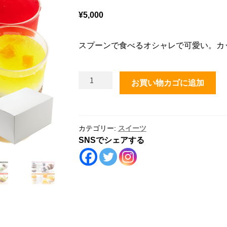
¥
5,000
スプーンで食べるオシャレで可愛い。カ
ス
お買い物カゴに追加
プ
ー
ン
で
カテゴリー:
スイーツ
SNSでシェアする
食
べ
る
オ
シ
ャ
レ