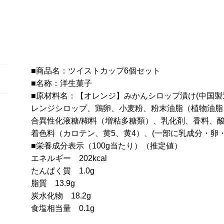
で
可
愛
い
☆
ツ
■商品名：ツイストカップ6個セット
イ
■名称：洋生菓子
ス
■原材料名：【オレンジ】みかんシロップ漬け(中国製
ト
レンジシロップ、鶏卵、小麦粉、粉末油脂（植物油脂
カ
合異性化液糖/糊料（増粘多糖類）、乳化剤、香料、酸
ッ
着色料（カロテン、黄5、黄4）、(一部に乳成分・卵
プ
■栄養成分表示（100g当たり）（推定値）
ケ
エネルギー 202kcal
ー
たんぱく質 1.0g
キ
脂質 13.9g
6
炭水化物 18.2g
種
食塩相当量 0.1g
set≪