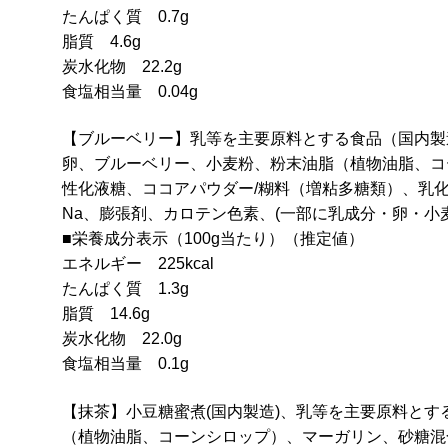
たんぱく質 0.7g
脂質 4.6g
炭水化物 22.2g
食塩相当量 0.04g
【ブルーベリー】乳等を主要原料とする食品（国内製
卵、ブルーベリー、小麦粉、粉末油脂（植物油脂、コ
性化液糖、ココアパウダー/糊料（増粘多糖類）、乳
Na、膨張剤、カロテン色素、(一部に乳成分・卵・小
■栄養成分表示（100g当たり）（推定値）
エネルギー 225kcal
たんぱく質 1.3g
脂質 14.6g
炭水化物 22.0g
食塩相当量 0.1g
【抹茶】小豆糖蜜煮(国内製造)、乳等を主要原料と
（植物油脂、コーンシロップ）、マーガリン、砂糖混