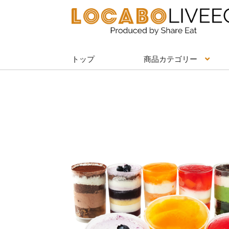
ナ
コ
ビ
ン
ゲ
テ
ー
ン
トップ
商品カテゴリー
シ
ツ
ョ
へ
ン
ス
へ
キ
ス
ッ
キ
プ
ッ
プ