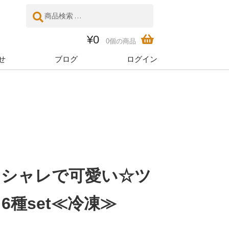
検
検
索
索
対
¥
0
0個の商品
象:
せ
ブログ
ログイン
オシャレで可愛い☆ツ
種set≪冷凍≫