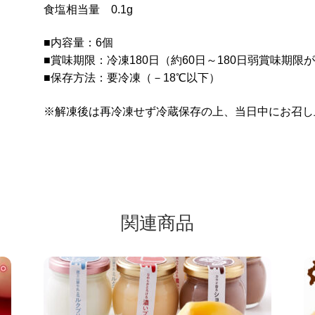
食塩相当量 0.1g
■内容量：6個
■賞味期限：冷凍180日（約60日～180日弱賞味期
■保存方法：要冷凍（－18℃以下）
※解凍後は再冷凍せず冷蔵保存の上、当日中にお召し
関連商品