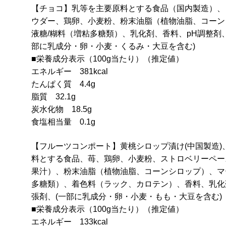
冷
【チョコ】乳等を主要原料とする食品（国内製造）、
凍
ウダー、鶏卵、小麦粉、粉末油脂（植物油脂、コーン
≫
液糖/糊料（増粘多糖類）、乳化剤、香料、pH調整剤
個
部に乳成分・卵・小麦・くるみ・大豆を含む)
■栄養成分表示（100g当たり）（推定値）
エネルギー 381kcal
たんぱく質 4.4g
脂質 32.1g
炭水化物 18.5g
食塩相当量 0.1g
【フルーツコンポート】黄桃シロップ漬け(中国製造
料とする食品、苺、鶏卵、小麦粉、ストロベリーペー
果汁）、粉末油脂（植物油脂、コーンシロップ）、マ
多糖類）、着色料（ラック、カロテン）、香料、乳化
張剤、(一部に乳成分・卵・小麦・もも・大豆を含む)
■栄養成分表示（100g当たり）（推定値）
エネルギー 133kcal