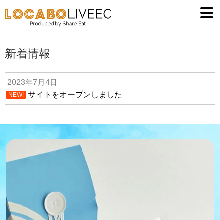
低糖質食品
ナ
コ
ビ
ン
お買い物カゴ
ゲ
テ
ー
ン
新着情報
イベント
シ
ツ
ョ
へ
お問い合わせ
2023年7月4日
ン
ス
サイトをオープンしました
NEW!
へ
キ
お知らせ
ス
ッ
キ
プ
ブログ
ッ
プ
マイアカウント
（ログイン）
返金・返品ポリ
シー