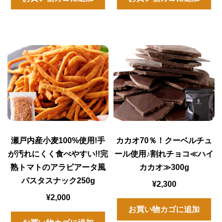
瀬戸内産小麦100%使用!手
カカオ70％！クーベルチュ
が汚れにくく食べやすい!!完
ール使用♪割れチョコ≪ハイ
熟トマトのアラビアータ風
カカオ≫300g
パスタスナック250g
¥
2,300
¥
2,000
お買い物カゴに追加