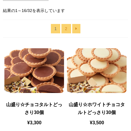
人
結果の1～16/32を表示しています
気
順
1
2
山盛り☆チョコタルトどっ
山盛り☆ホワイトチョコタ
さり30個
ルトどっさり30個
¥
3,300
¥
3,500