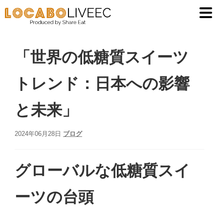
低糖質食品
ナ
コ
ビ
ン
お買い物カゴ
ゲ
テ
ー
ン
「世界の低糖質スイーツ
イベント
シ
ツ
ョ
へ
トレンド：日本への影響
お問い合わせ
ン
ス
へ
キ
と未来」
お知らせ
ス
ッ
キ
プ
ブログ
2024年06月28日
ブログ
ッ
プ
マイアカウント
グローバルな低糖質スイ
（ログイン）
返金・返品ポリ
ーツの台頭
シー