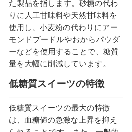
た製品を指します。砂糖の代わ
運営者情報
りに人工甘味料や天然甘味料を
特定商取引法表
使用し、小麦粉の代わりにアー
示
モンドプードルやおからパウダ
利用規約
ーなどを使用することで、糖質
プライバシーポ
量を大幅に削減しています。
リシー
低糖質スイーツの特徴
低糖質スイーツの最大の特徴
は、血糖値の急激な上昇を抑え
られることです。また、一般的