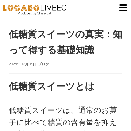
低糖質食品
ナ
コ
ビ
ン
お買い物カゴ
ゲ
テ
ー
ン
低糖質スイーツの真実：知
イベント
シ
ツ
ョ
へ
って得する基礎知識
お問い合わせ
ン
ス
へ
キ
お知らせ
2024年07月04日
ブログ
ス
ッ
キ
プ
ブログ
ッ
低糖質スイーツとは
プ
マイアカウント
（ログイン）
低糖質スイーツは、通常のお菓
返金・返品ポリ
子に比べて糖質の含有量を抑え
シー